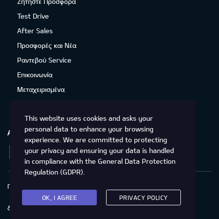
Ζητήστε Προσφορά
Test Drive
After Sales
Προσφορές και Νέα
Ραντεβού Service
Επικοινωνία
Μεταχειρισμένα
This website uses cookies and asks your
personal data to enhance your browsing
ΑΚΟΛΟΥΘΉΣΤΕ ΜΑΣ
experience. We are committed to protecting
Facebook
Instagram
LinkedIn
Twitter
YouTube
your privacy and ensuring your data is handled
in compliance with the
General Data Protection
Regulation (GDPR)
.
Πολιτική Απορρήτου
Προστασία προσωπικών δεδομένων
Cookies
Δικαιώματα του Υποκειμένου των
OK, I AGREE
PRIVACY POLICY
δεδομένων
Προσβασιμότητα