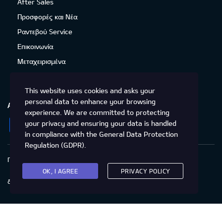
After Sales
Προσφορές και Νέα
Ραντεβού Service
Επικοινωνία
Μεταχειρισμένα
This website uses cookies and asks your
personal data to enhance your browsing
ΑΚΟΛΟΥΘΉΣΤΕ ΜΑΣ
experience. We are committed to protecting
Facebook
Instagram
LinkedIn
Twitter
YouTube
your privacy and ensuring your data is handled
in compliance with the
General Data Protection
Regulation (GDPR)
.
Πολιτική Απορρήτου
Προστασία προσωπικών δεδομένων
Cookies
Δικαιώματα του Υποκειμένου των
OK, I AGREE
PRIVACY POLICY
δεδομένων
Προσβασιμότητα
© 2020 Kia Motors - Με επιφύλαξη παντός δικαιώματος
ΜΕ ΕΠΙΦΥΛΑΞΗ ΠΑΝΤΟΣ ΔΙΚΑΙΩΜΑΤΟΣ