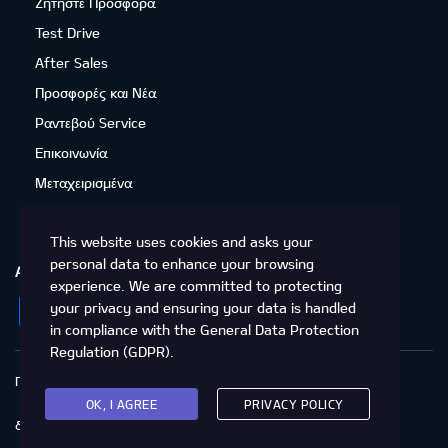
Ζητήστε Προσφορά
Test Drive
After Sales
Προσφορές και Νέα
Ραντεβού Service
Επικοινωνία
Μεταχειρισμένα
This website uses cookies and asks your
personal data to enhance your browsing
ΑΚΟΛΟΥΘΉΣΤΕ ΜΑΣ
experience. We are committed to protecting
Facebook
Instagram
LinkedIn
Twitter
YouTube
your privacy and ensuring your data is handled
in compliance with the
General Data Protection
Regulation (GDPR)
.
Πολιτική Απορρήτου
Προστασία προσωπικών δεδομένων
Cookies
Δικαιώματα του Υποκειμένου των
OK, I AGREE
PRIVACY POLICY
δεδομένων
Προσβασιμότητα