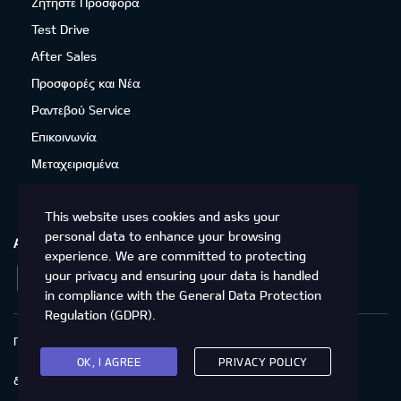
Ζητήστε Προσφορά
Test Drive
After Sales
Προσφορές και Νέα
Ραντεβού Service
Επικοινωνία
Μεταχειρισμένα
This website uses cookies and asks your
personal data to enhance your browsing
ΑΚΟΛΟΥΘΉΣΤΕ ΜΑΣ
experience. We are committed to protecting
Facebook
Instagram
LinkedIn
Twitter
YouTube
your privacy and ensuring your data is handled
in compliance with the
General Data Protection
Regulation (GDPR)
.
Πολιτική Απορρήτου
Προστασία προσωπικών δεδομένων
Cookies
Δικαιώματα του Υποκειμένου των
OK, I AGREE
PRIVACY POLICY
δεδομένων
Προσβασιμότητα